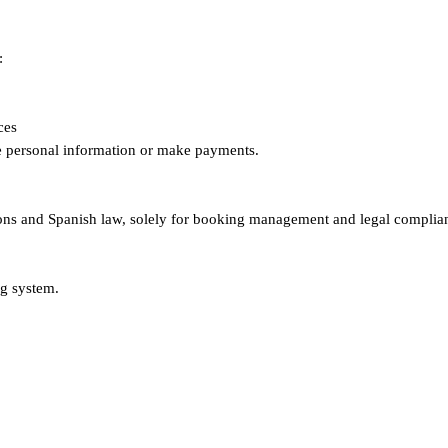
s:
ices
re personal information or make payments.
ions and Spanish law, solely for booking management and legal compli
ing system.