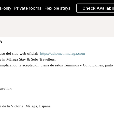
s-only · Private rooms · Flexible stays
Check Availabil
ip to main content
Skip to navigat
VA
so del sitio web oficial:
https://athomeinmalaga.com
me in Málaga Stay & Solo Travellers.
 implicando la aceptación plena de estos Términos y Condiciones, junto 
ravellers
n de la Victoria, Málaga, España